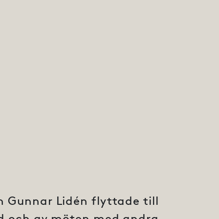
h Gunnar Lidén flyttade till
d och av möten med andra