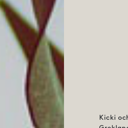
Kicki oc
Greklan