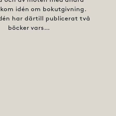
 kom idén om bokutgivning.
én har därtill publicerat två
böcker vars…