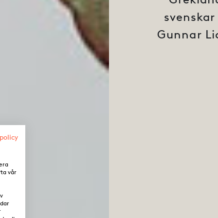
svenskar
Gunnar Lid
policy
era
fta vår
av
ddar
r