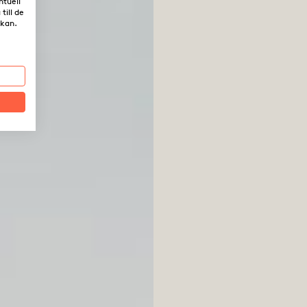
ntuell
till de
rkan.