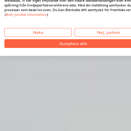
webbsida. Vi har inget inflytande över den vidare databehandlingen eller eve
spårning från tredjepartsleverantörens sida. Med din inställning samtycker du 
processer som beskrivs ovan. Du kan återkalla ditt samtycke för framtida ve
(
BoD-juridisk information
)
Neka
Nej, justera
Acceptera alla