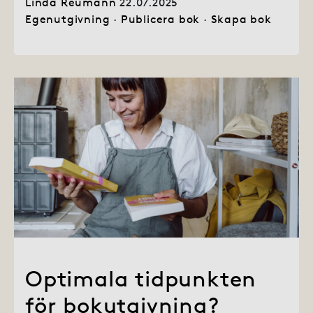
Linda Reumann
22.07.2025
Egenutgivning
·
Publicera bok
·
Skapa bok
Optimala tidpunkten
för bokutgivning?