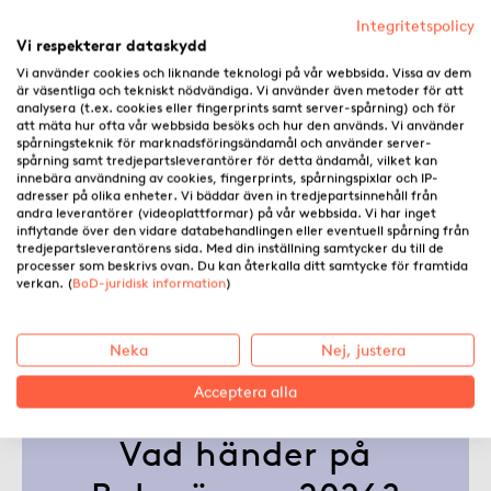
Integritetspolicy
Vi respekterar dataskydd
Vi använder cookies och liknande teknologi på vår webbsida. Vissa av dem
är väsentliga och tekniskt nödvändiga. Vi använder även metoder för att
analysera (t.ex. cookies eller fingerprints samt server-spårning) och för
att mäta hur ofta vår webbsida besöks och hur den används. Vi använder
spårningsteknik för marknadsföringsändamål och använder server-
spårning samt tredjepartsleverantörer för detta ändamål, vilket kan
innebära användning av cookies, fingerprints, spårningspixlar och IP-
adresser på olika enheter. Vi bäddar även in tredjepartsinnehåll från
andra leverantörer (videoplattformar) på vår webbsida. Vi har inget
inflytande över den vidare databehandlingen eller eventuell spårning från
tredjepartsleverantörens sida. Med din inställning samtycker du till de
processer som beskrivs ovan. Du kan återkalla ditt samtycke för framtida
verkan. (
BoD-juridisk information
)
Neka
Nej, justera
Acceptera alla
Vad händer på