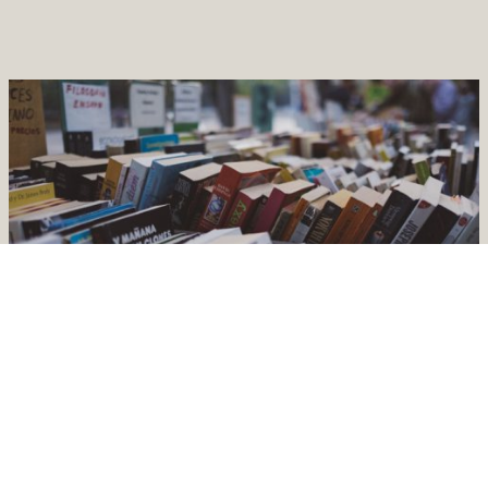
BoD firar världsbokdagen
med en tävling