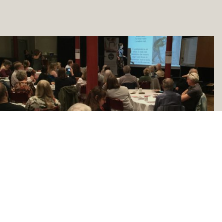
Lysande stämning på
Egenutgivardagen