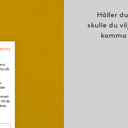
Håller d
skulle du vi
komma vi
policy
era
fta vår
av
ddar
r
ntuell
till de
rkan.