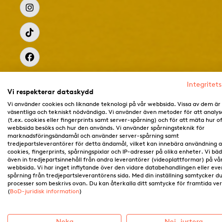
Integritets
Vi respekterar dataskydd
Vi använder cookies och liknande teknologi på vår webbsida. Vissa av dem är
väsentliga och tekniskt nödvändiga. Vi använder även metoder för att analys
(t.ex. cookies eller fingerprints samt server-spårning) och för att mäta hur o
webbsida besöks och hur den används. Vi använder spårningsteknik för
marknadsföringsändamål och använder server-spårning samt
tredjepartsleverantörer för detta ändamål, vilket kan innebära användning 
cookies, fingerprints, spårningspixlar och IP-adresser på olika enheter. Vi bä
även in tredjepartsinnehåll från andra leverantörer (videoplattformar) på vå
webbsida. Vi har inget inflytande över den vidare databehandlingen eller eve
spårning från tredjepartsleverantörens sida. Med din inställning samtycker du 
processer som beskrivs ovan. Du kan återkalla ditt samtycke för framtida ve
(
BoD-juridisk information
)
Neka
Nej, justera