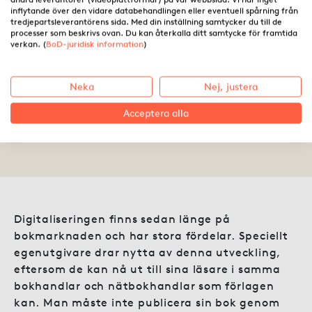
inflytande över den vidare databehandlingen eller eventuell spårning från
tredjepartsleverantörens sida. Med din inställning samtycker du till de
processer som beskrivs ovan. Du kan återkalla ditt samtycke för framtida
verkan. (
BoD-juridisk information
)
Öka din försäljning med e-
bok
Neka
Nej, justera
Acceptera alla
05.07.2019 ·
Linda Reumann
Digitaliseringen finns sedan länge på
bokmarknaden och har stora fördelar. Speciellt
egenutgivare drar nytta av denna utveckling,
eftersom de kan nå ut till sina läsare i samma
bokhandlar och nätbokhandlar som förlagen
kan. Man måste inte publicera sin bok genom