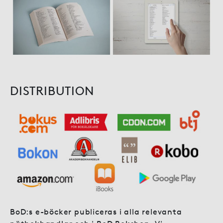
DISTRIBUTION
BoD:s e-böcker publiceras i alla relevanta