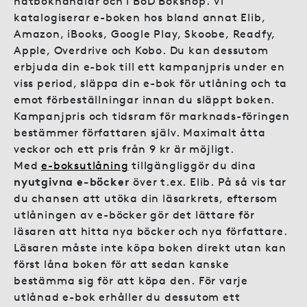
nätbokhandlar och i BoD Bokshop. Vi
katalogiserar e-boken hos bland annat Elib,
Amazon, iBooks, Google Play, Skoobe, Readfy,
Apple, Overdrive och Kobo. Du kan dessutom
erbjuda din e-bok till ett kampanjpris under en
viss period, släppa din e-bok för utlåning och ta
emot förbeställningar innan du släppt boken.
Kampanjpris och tidsram för marknads-föringen
bestämmer författaren själv. Maximalt åtta
veckor och ett pris från 9 kr är möjligt.
Med
e-boksutlåning
tillgängliggör du dina
nyutgivna e-böcker
över t.ex. Elib. På så vis tar
du chansen att utöka din läsarkrets, eftersom
utlåningen av e-böcker gör det lättare för
läsaren att hitta nya böcker och nya författare.
Läsaren måste inte köpa boken direkt utan kan
först låna boken för att sedan kanske
bestämma sig för att köpa den. För varje
utlånad e-bok erhåller du dessutom ett