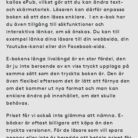
kallas ePub, vilket gör att du kan ändra text-
och skärmstorlek. Läsaren kan därför anpassa
boken så att den läses enklare. I en e-bok har
du även tillgång till sökfunktioner och
interaktiva länkar, om så önskas. Du kan till
exempel länka dina läsare till din webbsida, din
Youtube-kanal eller din Facebook-sida.
E-bokens långa livslängd är en stor fördel, den
är ju inte beroende av en viss tryckt upplaga på
samma sätt som den tryckta boken är. Den är
även flexibel eftersom det är lätt att förnya den
om det kommer ut nya format och man kan
enklare ändra på innehållet, om det skulle
behövas.
Priset får vi också inte glömma att nämna. E-
böcker är oftast billigare att köpa än den
tryckta versionen. För de läsare som vill spara
pengar eller inte är beredda att betala priset för