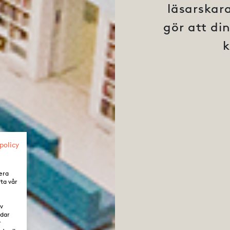
läsarskar
gör att din
k
policy
era
fta vår
av
ddar
r