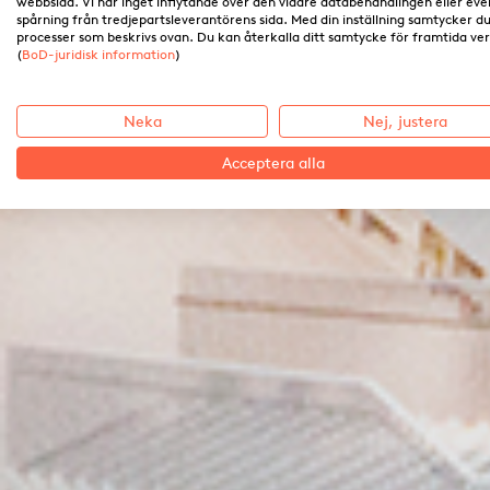
webbsida. Vi har inget inflytande över den vidare databehandlingen eller eve
spårning från tredjepartsleverantörens sida. Med din inställning samtycker du 
processer som beskrivs ovan. Du kan återkalla ditt samtycke för framtida ve
(
BoD-juridisk information
)
Neka
Nej, justera
Acceptera alla