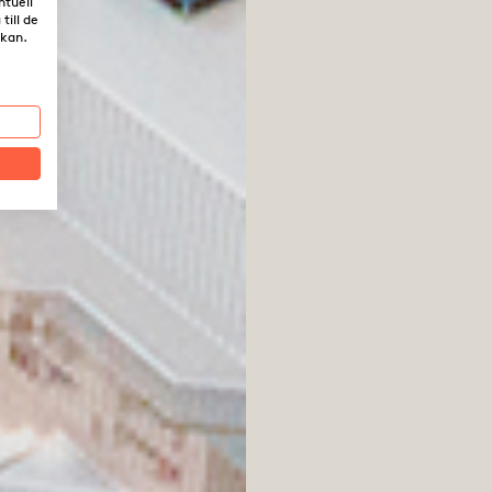
ntuell
till de
rkan.