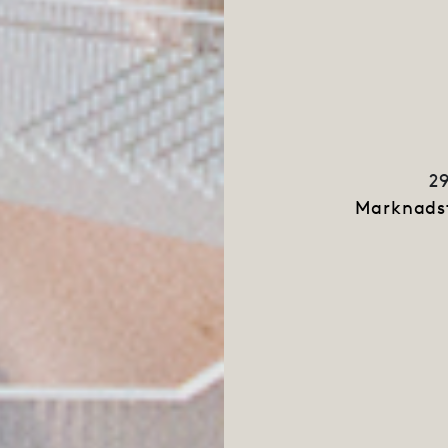
2
Marknads