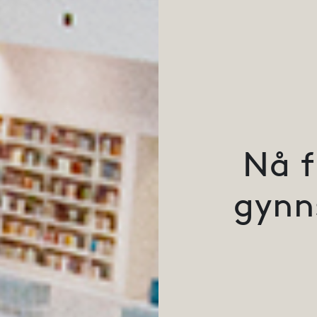
Nå f
gynn