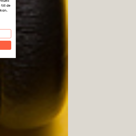
ntuell
till de
rkan.