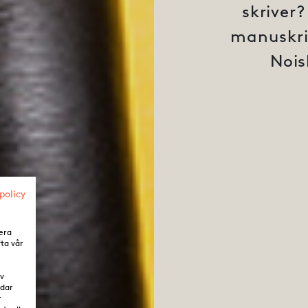
skriver?
manuskrip
Nois
policy
era
fta vår
av
ddar
r