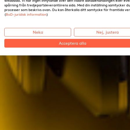
webbsida. Vi har inget inflytande över den vidare databehandlingen eller eve
spårning från tredjepartsleverantörens sida. Med din inställning samtycker du 
processer som beskrivs ovan. Du kan återkalla ditt samtycke för framtida ve
(
BoD-juridisk information
)
Neka
Nej, justera
Acceptera alla