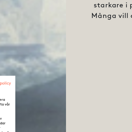
starkare i 
Många vill 
policy
era
fta vår
av
ddar
r