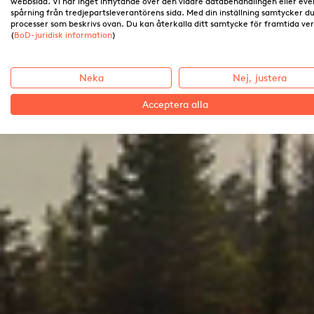
webbsida. Vi har inget inflytande över den vidare databehandlingen eller eve
spårning från tredjepartsleverantörens sida. Med din inställning samtycker du 
processer som beskrivs ovan. Du kan återkalla ditt samtycke för framtida ve
(
BoD-juridisk information
)
Neka
Nej, justera
Acceptera alla