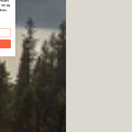
ntuell
till de
rkan.